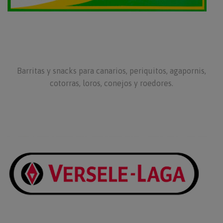
Barritas y snacks para canarios, periquitos, agapornis,
cotorras, loros, conejos y roedores.