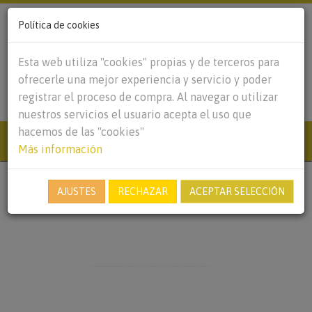
Política de cookies
DESTACADO
VACACIONES
Esta web utiliza "cookies" propias y de terceros para
DE VERANO
ofrecerle una mejor experiencia y servicio y poder
2026
registrar el proceso de compra. Al navegar o utilizar
nuestros servicios el usuario acepta el uso que
hacemos de las "cookies"
Togg
Más información
navi
AJUSTES
RECHAZAR
ACEPTAR SELECCIÓN
NUESTRAS MARCAS