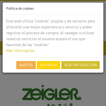
Política de cookies
DESTACADO
VACACIONES
Esta web utiliza "cookies" propias y de terceros para
DE VERANO
ofrecerle una mejor experiencia y servicio y poder
2026
registrar el proceso de compra. Al navegar o utilizar
nuestros servicios el usuario acepta el uso que
hacemos de las "cookies"
Togg
Más información
navi
AJUSTES
RECHAZAR
ACEPTAR SELECCIÓN
ZEIGLER